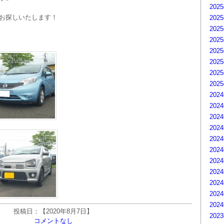
202
お探しいたします！
202
202
202
202
202
202
202
202
202
202
202
202
202
202
202
202
202
202
投稿日：【2020年8月7日】
202
コメントなし