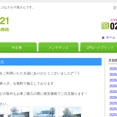
るエコなクルマ屋さんです。
文
ホーム
中古車
メンテナンス
LPGハイブリッド
月別
した
202
ご利用いただき誠にありがとうございました(*’▽’)
202
202
車☆彡」を無料で施工しております
202
202
どの取付もお車ご購入の際に格安価格でご注文賜ります！
202
202
さい。
202
202